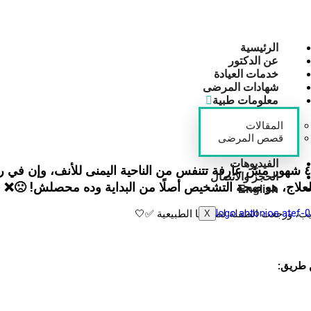
الرئيسية
عن الدكتور
خدمات العيادة
شهادات المرضى
معلومات طبية
المقالات
قصص المرضى
الفيديوهات
أم جت العيادة تشتكي أن طفلتها صاحبة الأربع سنوات بقالها ٤ شهور مش عارفة تتنفس من الناحية اليمنى
الحجز والاتصال
لعلاج، هو صحة التشخيص أصلًا من البداية وده محصلش! 🙁❌
English
يب، ورجعت الطفلة لصحتها الطبيعية ✅🤍
X
ن طريق: